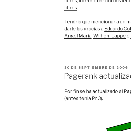
libros, interactuar con los lec
libros
.
Tendria que mencionar a un 
darle las gracias a
Eduardo Col
Angel Maria
,
Wilhem Lappe
e
PUBLICADO
30 DE SEPTIEMBRE DE 2006
EL
Pagerank actualiz
Por fin se ha actualizado el
Pa
(antes tenia Pr 3).