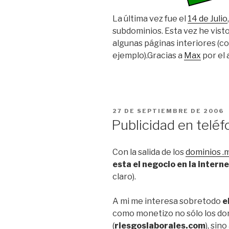
La última vez fue el
14 de Julio
subdominios. Esta vez he vist
algunas páginas interiores (
ejemplo).Gracias a
Max
por el 
PUBLICADO
27 DE SEPTIEMBRE DE 2006
EL
Publicidad en telé
Con la salida de los
dominios .
esta el negocio en la interne
claro).
A mi me interesa sobretodo
e
como monetizo no sólo los do
(
riesgoslaborales.com
), sin