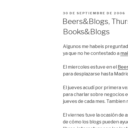
PUBLICADO
30 DE SEPTIEMBRE DE 2006
EL
Beers&Blogs, Thurs
Books&Blogs
Algunos me habeis preguntado
ya que no he contestado a
mai
El miercoles estuve en el
Beer
para desplazarse hasta Madrid 
El jueves acudí por primera ve
para charlar sobre negocios e
jueves de cada mes. Tambien r
El viernes tuve la ocasión de 
de cómo los blogs pueden ayud