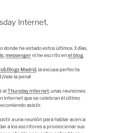
day Internet,
 donde he estado estos últimos 3 días,
ls
,
messenger
ni he escrito en
el blog
.
s&Blogs Madrid
, la excusa perfecta
¡Vale la pena!
z al
Thursday Internet
, unas reuniones
n internet que se celebran él último
ecomiendo asistir.
asistir a una reunión para hablar acerca
ar a los escritores a promocionar sus