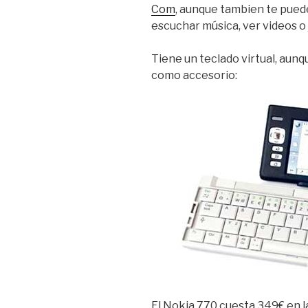
Com
, aunque tambien te puede
escuchar música, ver videos o 
Tiene un teclado virtual, aun
como accesorio:
El Nokia 770 cuesta 349€ en la