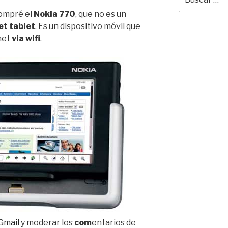
por:
ompré el
Nokia 770
, que no es un
et tablet
. Es un dispositivo móvil que
net
via wifi
.
Gmail
y moderar los
com
entarios de