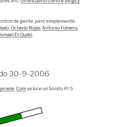
tores, etc.
Un encuentro entre blogs y
monton de gente, pero simplemente
lado
,
Octavio Rojas
,
Antonio Fumero
,
Ismael El-Qudsi
.
ado 30-9-2006
gerank
.
Com
ya luce un bonito Pr 5