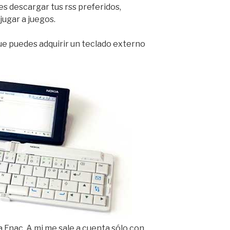
s descargar tus rss preferidos,
jugar a juegos.
que puedes adquirir un teclado externo
 Fnac. A mi me sale a cuenta sólo con