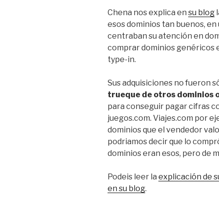
Chena nos explica en
su blog
l
esos dominios tan buenos, en
centraban su atención en domi
comprar dominios genéricos e
type-in.
Sus adquisiciones no fueron s
trueque de otros dominios 
para conseguir pagar cifras c
juegos.com. Viajes.com por e
dominios que el vendedor valo
podriamos decir que lo compr
dominios eran esos, pero de m
Podeis leer la
explicación de s
en su blog
.