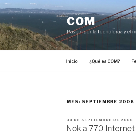
Saltar
al
COM
contenido
Pasíon por la tecnología y el 
Inicio
¿Qué es COM?
Fe
MES:
SEPTIEMBRE 2006
PUBLICADO
30 DE SEPTIEMBRE DE 2006
EL
Nokia 770 Internet