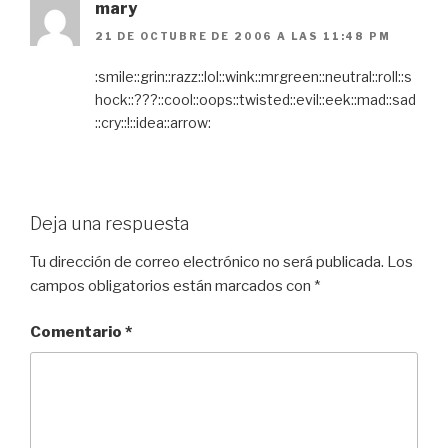
mary
21 DE OCTUBRE DE 2006 A LAS 11:48 PM
:smile::grin::razz::lol::wink::mrgreen::neutral::roll::s
hock::???::cool::oops::twisted::evil::eek::mad::sad
::cry::!::idea::arrow:
Deja una respuesta
Tu dirección de correo electrónico no será publicada.
Los
campos obligatorios están marcados con
*
Comentario
*