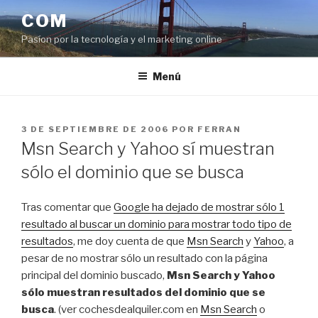
Saltar
COM
al
Pasíon por la tecnología y el marketing online
contenido
Menú
PUBLICADO
3 DE SEPTIEMBRE DE 2006
POR
FERRAN
EL
Msn Search y Yahoo sí muestran
sólo el dominio que se busca
Tras comentar que
Google ha dejado de mostrar sólo 1
resultado al buscar un dominio para mostrar todo tipo de
resultados
, me doy cuenta de que
Msn Search
y
Yahoo
, a
pesar de no mostrar sólo un resultado con la página
principal del dominio buscado,
Msn Search y Yahoo
sólo muestran resultados del dominio que se
busca
. (ver cochesdealquiler.com en
Msn Search
o