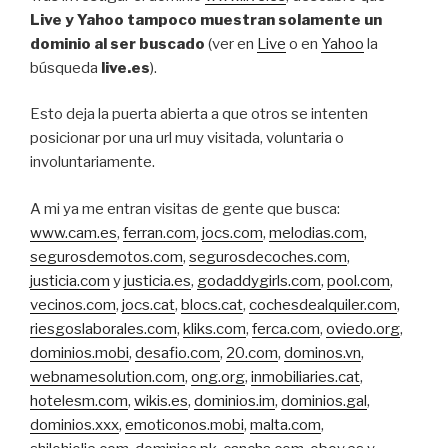
Live y Yahoo tampoco muestran solamente un
dominio al ser buscado
(ver en
Live
o en
Yahoo
la
búsqueda
live.es
).
Esto deja la puerta abierta a que otros se intenten
posicionar por una url muy visitada, voluntaria o
involuntariamente.
A mi ya me entran visitas de gente que busca:
www.cam.es
,
ferran.com
,
jocs.com
,
melodias.com
,
segurosdemotos.com
,
segurosdecoches.com
,
justicia.com
y
justicia.es
,
godaddygirls.com
,
pool.com
,
vecinos.com
,
jocs.cat
,
blocs.cat
,
cochesdealquiler.com
,
riesgoslaborales.com
,
kliks.com
,
ferca.com
,
oviedo.org
,
dominios.mobi
,
desafio.com
,
20.com
,
dominos.vn
,
webnamesolution.com
,
ong.org
,
inmobiliaries.cat
,
hotelesm.com
,
wikis.es
,
dominios.im
,
dominios.gal
,
dominios.xxx
,
emoticonos.mobi
,
malta.com
,