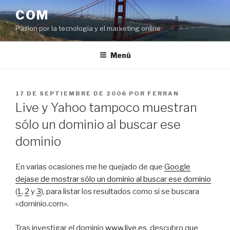
Saltar
COM
al
Pasíon por la tecnología y el marketing online
contenido
Menú
PUBLICADO
17 DE SEPTIEMBRE DE 2006
POR
FERRAN
EL
Live y Yahoo tampoco muestran
sólo un dominio al buscar ese
dominio
En varias ocasiones me he quejado de que
Google
dejase de mostrar sólo un dominio al buscar ese dominio
(
1
,
2
y
3
), para listar los resultados como si se buscara
«dominio.com».
Tras investigar el dominio
www.live.es
, descubro que