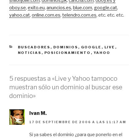
shilohjolie.com
,
dominios.pk
,
cancha.com
,
oboy.es y
oboy.se
,
exito.eu
,
anuncios.es
,
blue.com
,
google.cat
,
yahoo.cat
,
online.com.es
,
telendro.com.es
, etc. etc. etc.
CATEGORÍAS
BUSCADORES
,
DOMINIOS
,
GOOGLE
,
LIVE
,
NOTICIAS
,
POSICIONAMIENTO
,
YAHOO
5 respuestas a «Live y Yahoo tampoco
muestran sólo un dominio al buscar ese
dominio»
Ivan M.
17 DE SEPTIEMBRE DE 2006 A LAS 11:17 AM
Si ya sabes el dominio ¿para que ponerlo en el